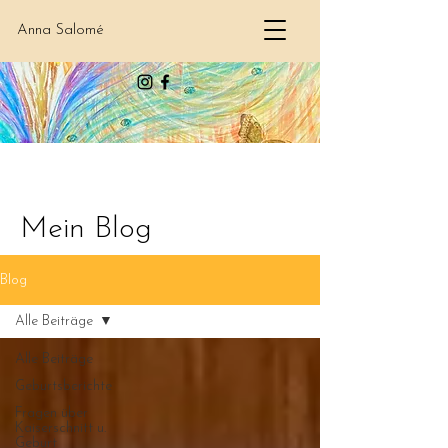
Anna Salomé
Mein Blog
Blog
Alle Beiträge
Alle Beiträge
Geburtsberichte
Fragen über
Kaiserschnitt u.
Geburt