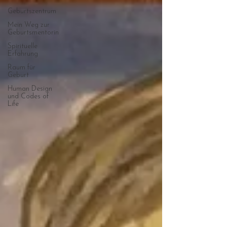
Geburtszentrum
Mein Weg zur
Geburtsmentorin
Spirituelle
Erfahrung
Raum für
Geburt
Human Design
und Codes of
Life