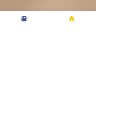
Anna Witzler
3. Okt. 2024
4 Min. Lesezeit
Meine erste Kakaoreise - Ein
tiefer Blick in die Welt der
Archetypen, Engel und