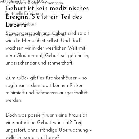
Aktualisiert:
5. Aug. 2025
Mein Weg zur Geburtsmentorin
Geburt ist kein medizinisches 
Spirituelle Erfahrung
Ereignis. Sie ist ein Teil des 
Raum für Geburt
Lebens.
Schwangerschaft und Geburt sind so alt 
Human Design und Codes of Life
wie die Menschheit selbst. Und doch 
wachsen wir in der westlichen Welt mit 
dem Glauben auf, Geburt sei gefährlich, 
unberechenbar und schmerzhaft. 
Zum Glück gibt es Krankenhäuser – so 
sagt man – denn dort können Risiken 
minimiert und Schmerzen ausgeschaltet 
werden.
Doch was passiert, wenn eine Frau sich 
eine natürliche Geburt wünscht? Frei, 
ungestört, ohne ständige Überwachung – 
vielleicht sogar zu Hause? 