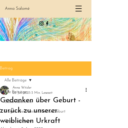
Anna Salomé
Beitrag
Alle Beiträge
Anna Witzler
Alle Beiträge
22. Juli 2025
3 Min. Lesezeit
Gedanken über Geburt -
Geburtsberichte
zurück zu unserer
Fragen über Kaiserschnitt u. Geburt
weiblichen Urkraft
Geburtszentrum