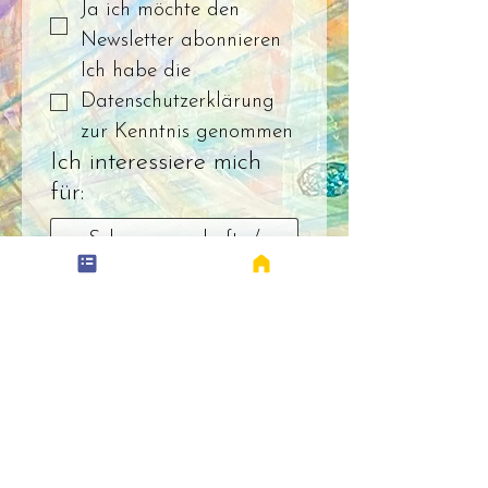
Ja ich möchte den 
Newsletter abonnieren
Ich habe die 
Datenschutzerklärung 
zur Kenntnis genommen
Ich interessiere mich
für:
Schwangerschafts-/
Geburtsbegleitung
Plazenta Verarbeitung
Kaiserschnittheilung
Waldatem (Singkreise
und Retreats)
Massage/ Rebozoritual