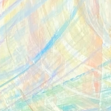
Verringerung der Verwendung von Schmerzmedika
Geburtsdauern und geringeren Kaiserschnittraten 
K., & Kennell, J. H. (2013). A Randomized Controlle
Pain in Labor. Birth, 40(1), 206–207.)