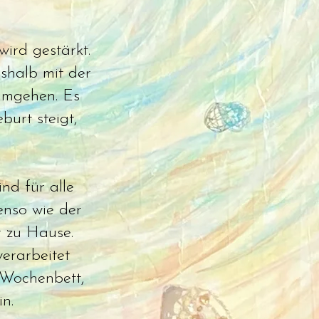
ird gestärkt.
shalb mit der
umgehen. Es
urt steigt,
nd für alle
enso wie der
r zu Hause.
erarbeitet
 Wochenbett,
n.