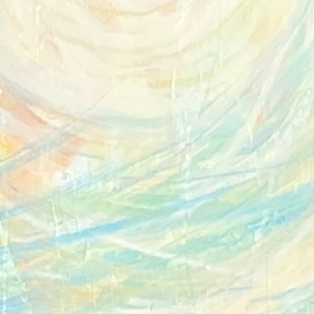
menten, kürzeren 
beitrug. (Quelle: McGrath, S. 
d Trial of Hypnosis for Relief of 