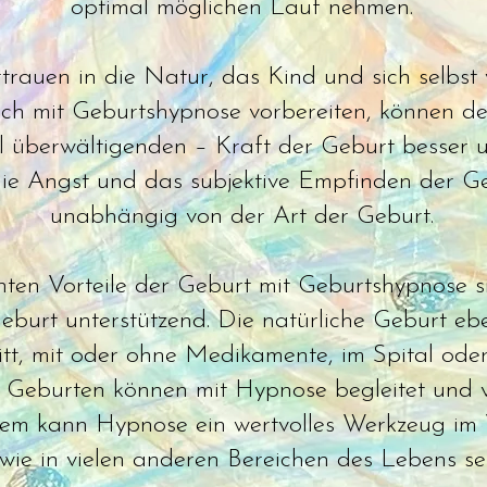
optimal möglichen Lauf nehmen.
rauen in die Natur, das Kind und sich selbst w
ich mit Geburtshypnose vorbereiten, können de
 überwältigenden – Kraft der Geburt besser 
ie Angst und das subjektive Empfinden der Geb
unabhängig von der Art der Geburt.
ten Vorteile der Geburt mit Geburtshypnose si
eburt unterstützend. Die natürliche Geburt eb
itt, mit oder ohne Medikamente, im Spital ode
e Geburten können mit Hypnose begleitet und v
em kann Hypnose ein wertvolles Werkzeug im
wie in vielen anderen Bereichen des Lebens sei