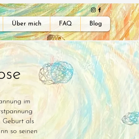
Über mich
FAQ
Blog
ose
pannung im
ntstpannung
 Geburt als
ann so seinen