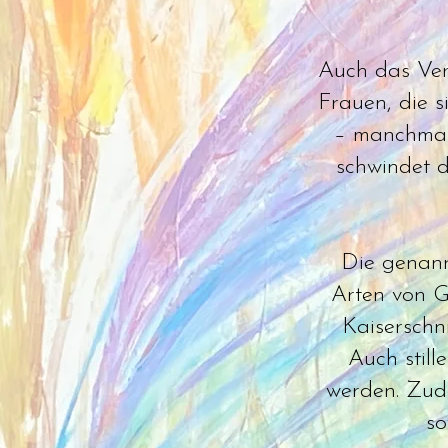
Auch das Vert
Frauen, die s
– manchmal
schwindet d
Die genann
Arten von G
Kaiserschn
Auch still
werden. Zud
so