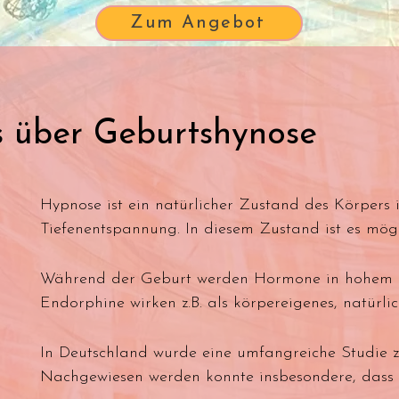
Zum Angebot
s über Geburtshynose
Hypnose ist ein natürlicher Zustand des Körpers i
Tiefenentspannung. In diesem Zustand ist es möglic
Aufgabe oder ein Ziel zu konzentrieren.

Wir erleben Tiefenentspannung z.B. bei Yoga, Med
Während der Geburt werden Hormone in hohem Ma
automatisch. Auch Mental Coaching im Sport führ
Endorphine wirken z.B. als körpereigenes, natürli
Zusammenspiel zwischen Körper und Geist. Sportl
und lösen ausserdem die Geburtstrance aus – ver
Mit dem Begriff “runners high” ist ein Zustand ge
high”. Hypnose und Geburtstrance befinden sich al
In Deutschland wurde eine umfangreiche Studie z
alleine arbeitet und durch die Ausschüttung der
Bewusstseinszustand. Durch die Vorbereitung mit 
Nachgewiesen werden konnte insbesondere, dass “
mobilisiert werden. 
