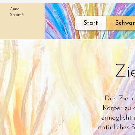
Anna
Salomé
Start
Schwan
Zi
Das Ziel d
Körper zu 
ermöglicht
natürliches 