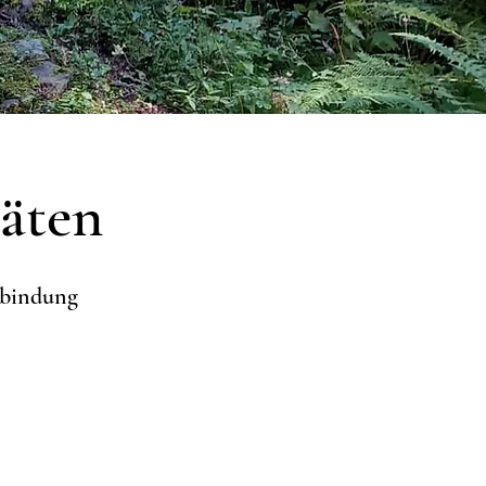
täten
erbindung