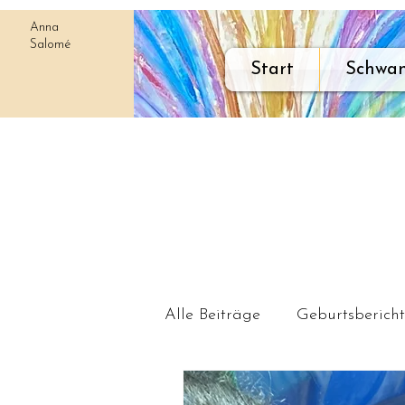
Anna
Salomé
Start
Schwan
Alle Beiträge
Geburtsberich
Mein Weg zur Geburtsment