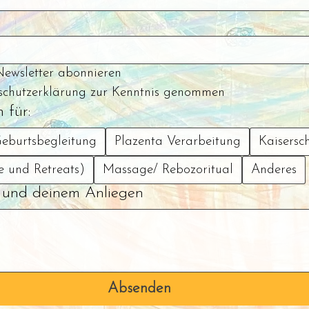
Newsletter abonnieren
schutzerklärung zur Kenntnis genommen
 für:
eburtsbegleitung
Plazenta Verarbeitung
Kaisersc
e und Retreats)
Massage/ Rebozoritual
Anderes
r und deinem Anliegen
Absenden