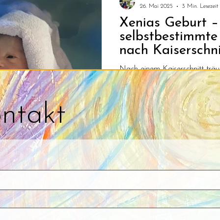
26. Mai 2025
3 Min. Lesezeit
Xenias Geburt –
f Life
selbstbestimmte
nach Kaiserschni
Nach einem Kaiserschnitt träum
Geburt. Doch ich hätte nie erwa
und heilsam diese Hausgeburt 
ntakt
teile ich meine Erfahrung – v
Moment, in dem ich meine To
durfte.