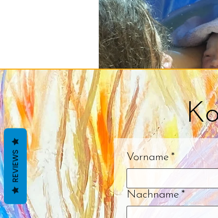
Human Design und Codes o
Ko
REVIEWS
Vorname
*
Nachname
*