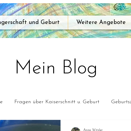
gerschaft und Geburt
Weitere Angebote
Mein Blog
te
Fragen über Kaiserschnitt u. Geburt
Geburts
orin
Spirituelle Erfahrung
Raum für Geburt
Anna Witzler