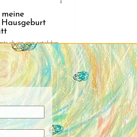
 meine
 Hausgeburt
tt
te ich von einer natürlichen
rtet, wie tiefgehend, kraftvoll
sein würde. In diesem Beitrag
on den ersten Wehen bis zum
chter im Wasser empfangen