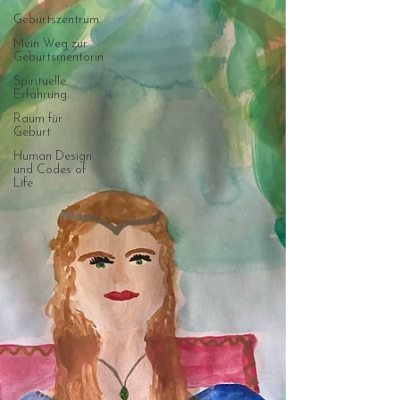
Geburtszentrum
Mein Weg zur
Geburtsmentorin
Spirituelle
Erfahrung
Raum für
Geburt
Human Design
und Codes of
Life