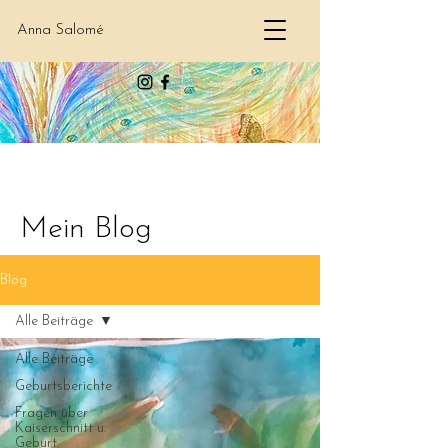
Anna Salomé
Mein Blog
Blog
Alle Beiträge
Alle Beiträge
Geburtsberichte
Fragen über
Kaiserschnitt u.
Geburt