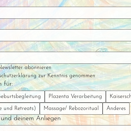
Newsletter abonnieren
schutzerklärung zur Kenntnis genommen
 für:
eburtsbegleitung
Plazenta Verarbeitung
Kaisersc
e und Retreats)
Massage/ Rebozoritual
Anderes
r und deinem Anliegen