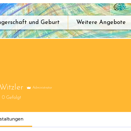
gerschaft und Geburt
Weitere Angebote
Witzler
Administrator
0
Gefolgt
staltungen