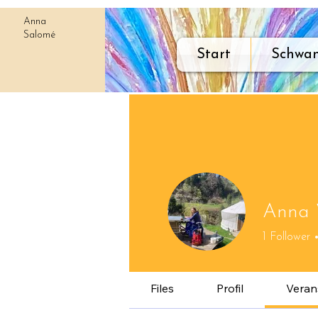
Anna
Salomé
Start
Schwan
Anna 
1
Follower
Files
Profil
Veran