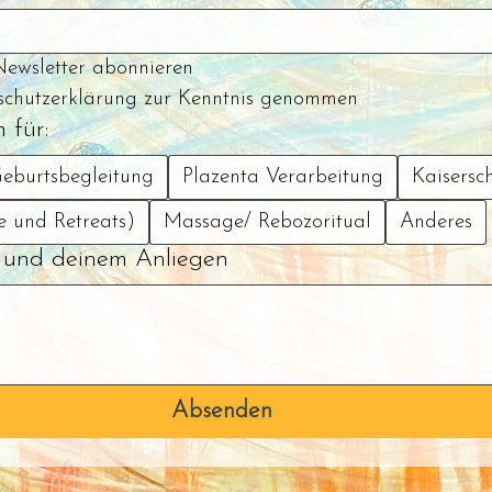
Newsletter abonnieren
schutzerklärung zur Kenntnis genommen
 für:
eburtsbegleitung
Plazenta Verarbeitung
Kaisersc
e und Retreats)
Massage/ Rebozoritual
Anderes
r und deinem Anliegen
Absenden