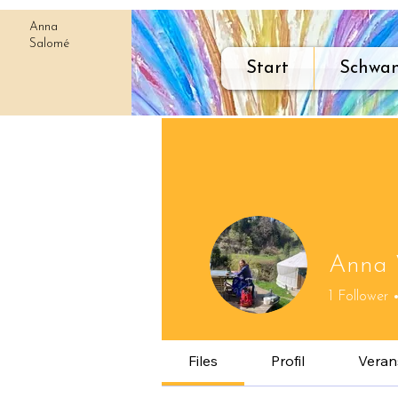
Anna
Salomé
Start
Schwan
Anna 
1
Follower
Files
Profil
Veran