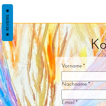
REVIEWS
Ko
Vorname
*
Nachname
*
Email
*