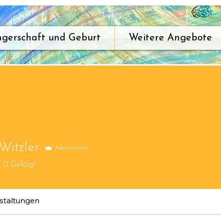
gerschaft und Geburt
Weitere Angebote
Witzler
Administrator
0
Gefolgt
staltungen