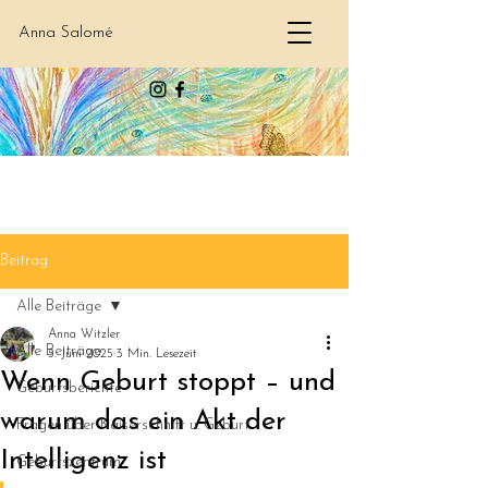
Anna Salomé
Beitrag
Alle Beiträge
Anna Witzler
Alle Beiträge
5. Juni 2025
3 Min. Lesezeit
Wenn Geburt stoppt – und
Geburtsberichte
warum das ein Akt der
Fragen über Kaiserschnitt u. Geburt
Intelligenz ist
Geburtszentrum