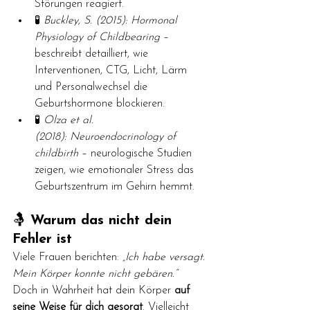
Störungen reagiert.
🧪 
Buckley, S. (2015):
Hormonal 
Physiology of Childbearing
 – 
beschreibt detailliert, wie 
Interventionen, CTG, Licht, Lärm 
und Personalwechsel die 
Geburtshormone blockieren.
🧪 
Olza et al. 
(2018):
Neuroendocrinology of 
childbirth
 – neurologische Studien 
zeigen, wie emotionaler Stress das 
Geburtszentrum im Gehirn hemmt.
🤱 
Warum das nicht dein 
Fehler ist
Viele Frauen berichten: 
„Ich habe versagt. 
Mein Körper konnte nicht gebären.“
Doch in Wahrheit hat dein Körper 
auf 
seine Weise für dich gesorgt
. Vielleicht 