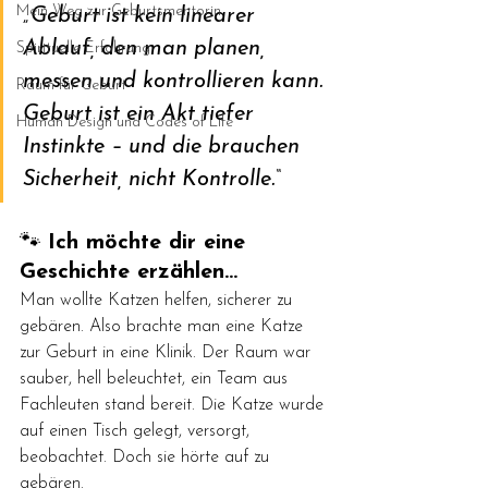
Mein Weg zur Geburtsmentorin
„Geburt ist kein linearer 
Ablauf, den man planen, 
Spirituelle Erfahrung
messen und kontrollieren kann. 
Raum für Geburt
Geburt ist ein Akt tiefer 
Human Design und Codes of Life
Instinkte – und die brauchen 
Sicherheit, nicht Kontrolle.“
🐾 
Ich möchte dir eine 
Geschichte erzählen…
Man wollte Katzen helfen, sicherer zu 
gebären. Also brachte man eine Katze 
zur Geburt in eine Klinik. Der Raum war 
sauber, hell beleuchtet, ein Team aus 
Fachleuten stand bereit. Die Katze wurde 
auf einen Tisch gelegt, versorgt, 
beobachtet. Doch sie hörte auf zu 
gebären.